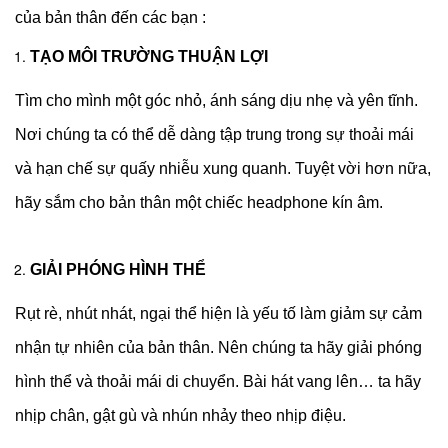
của bản thân đến các bạn :
TẠO MÔI TRƯỜNG THUẬN LỢI
Tìm cho mình một góc nhỏ, ánh sáng dịu nhẹ và yên tĩnh.
Nơi chúng ta có thể dễ dàng tập trung trong sự thoải mái
và hạn chế sự quấy nhiễu xung quanh. Tuyệt vời hơn nữa,
hãy sắm cho bản thân một chiếc headphone kín âm.
GIẢI PHÓNG HÌNH THỂ
Rụt rè, nhút nhát, ngại thể hiện là yếu tố làm giảm sự cảm
nhận tự nhiên của bản thân. Nên chúng ta hãy giải phóng
hình thể và thoải mái di chuyển. Bài hát vang lên… ta hãy
nhịp chân, gật gù và nhún nhảy theo nhịp điệu.