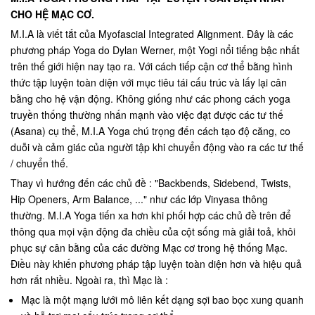
CHO HỆ MẠC CƠ.
M.I.A là viết tắt của Myofascial Integrated Alignment. Đây là các
phương pháp Yoga do Dylan Werner, một Yogi nổi tiếng bậc nhất
trên thế giới hiện nay tạo ra. Với cách tiếp cận cơ thể bằng hình
thức tập luyện toàn diện với mục tiêu tái cấu trúc và lấy lại cân
bằng cho hệ vận động. Không giống như các phong cách yoga
truyền thống thường nhấn mạnh vào việc đạt được các tư thế
(Asana) cụ thể, M.I.A Yoga chú trọng đến cách tạo độ căng, co
duỗi và cảm giác của người tập khi chuyển động vào ra các tư thế
/ chuyển thế.
Thay vì hướng đến các chủ đề : "Backbends, Sidebend, Twists,
Hip Openers, Arm Balance, ..." như các lớp Vinyasa thông
thường. M.I.A Yoga tiến xa hơn khi phối hợp các chủ đề trên để
thông qua mọi vận động đa chiều của cột sống mà giải toả, khôi
phục sự cân bằng của các đường Mạc cơ trong hệ thống Mạc.
Điều này khiến phương pháp tập luyện toàn diện hơn và hiệu quả
hơn rất nhiều. Ngoài ra, thì Mạc là :
Mạc là một mạng lưới mô liên kết dạng sợi bao bọc xung quanh