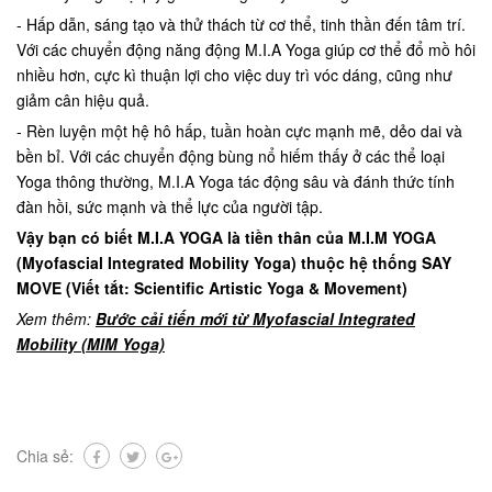
- Hấp dẫn, sáng tạo và thử thách từ cơ thể, tinh thần đến tâm trí.
Với các chuyển động năng động M.I.A Yoga giúp cơ thể đổ mồ hôi
nhiều hơn, cực kì thuận lợi cho việc duy trì vóc dáng, cũng như
giảm cân hiệu quả.
- Rèn luyện một hệ hô hấp, tuần hoàn cực mạnh mẽ, dẻo dai và
bền bỉ. Với các chuyển động bùng nổ hiếm thấy ở các thể loại
Yoga thông thường, M.I.A Yoga tác động sâu và đánh thức tính
đàn hồi, sức mạnh và thể lực của người tập.
Vậy bạn có biết M.I.A YOGA là tiền thân của M.I.M YOGA
(Myofascial Integrated Mobility Yoga) thuộc hệ thống SAY
MOVE (Viết tắt: Scientific Artistic Yoga & Movement)
Xem thêm:
Bước cải tiến mới từ Myofascial Integrated
Mobility (MIM Yoga)
Chia sẻ: