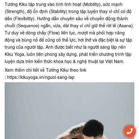
Tường Kiku tập trung vào tính linh hoạt (Mobility), sức mạnh
(Strength), độ ổn định (Stability) trong tập luyện thay vì chỉ có độ
dẻo (Flexibility). Hướng dẫn chuyên sâu về chuyển động thành
chuỗi (Sequence) ngắn, vừa, dài thay vì chỉ giữ thế rời lẻ (Asana).
Tư duy về dòng chảy (Flow) liên tục, mượt mà phối hợp năng
động và bùng nổ để củng cố thể lực, hơi thở và đặc biệt là sự tập
trung của người tập. Anh được biết như là người sáng lập nên
Kiku Yoga, luôn tiên phong xây dựng, phát triển chương trình tập
luyện dựa trên kiến thức khoa học & nghệ thuật tại Việt Nam.
Xem thêm chi tiết về Tường Kiku theo link
:
https://kikuyoga.vn/nguoi-sang-lap