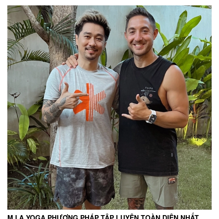
M.I.A YOGA PHƯƠNG PHÁP TẬP LUYỆN TOÀN DIỆN NHẤT