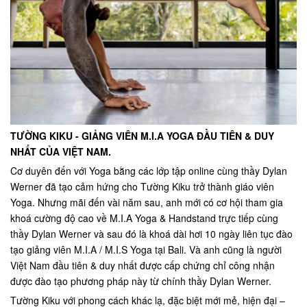
TƯỜNG KIKU - GIẢNG VIÊN M.I.A YOGA ĐẦU TIÊN & DUY
NHẤT CỦA VIỆT NAM.
Cơ duyên đến với Yoga bằng các lớp tập online cùng thầy Dylan
Werner đã tạo cảm hứng cho Tường Kiku trở thành giáo viên
Yoga. Nhưng mãi đến vài năm sau, anh mới có cơ hội tham gia
khoá cường độ cao về M.I.A Yoga & Handstand trực tiếp cùng
thầy Dylan Werner và sau đó là khoá dài hơi 10 ngày liên tục đào
tạo giảng viên M.I.A / M.I.S Yoga tại Bali. Và anh cũng là người
Việt Nam đầu tiên & duy nhất được cấp chứng chỉ công nhận
được đào tạo phương pháp này từ chính thầy Dylan Werner.
Tường Kiku với phong cách khác lạ, đặc biệt mới mẻ, hiện đại –