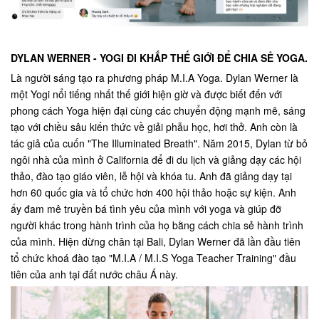
DYLAN WERNER - YOGI ĐI KHẮP THẾ GIỚI ĐỂ CHIA SẺ YOGA.
Là người sáng tạo ra phương pháp M.I.A Yoga. Dylan Werner là
một Yogi nổi tiếng nhất thế giới hiện giờ và được biết đến với
phong cách Yoga hiện đại cùng các chuyển động mạnh mẽ, sáng
tạo với chiều sâu kiến thức về giải phẫu học, hơi thở. Anh còn là
tác giả của cuốn "The Illuminated Breath". Năm 2015, Dylan từ bỏ
ngôi nhà của mình ở California để đi du lịch và giảng dạy các hội
thảo, đào tạo giáo viên, lễ hội và khóa tu. Anh đã giảng dạy tại
hơn 60 quốc gia và tổ chức hơn 400 hội thảo hoặc sự kiện. Anh
ấy đam mê truyền bá tình yêu của mình với yoga và giúp đỡ
người khác trong hành trình của họ bằng cách chia sẻ hành trình
của mình. Hiện dừng chân tại Bali, Dylan Werner đã lần đầu tiên
tổ chức khoá đào tạo "M.I.A / M.I.S Yoga Teacher Training" đầu
tiên của anh tại đất nước châu Á này.