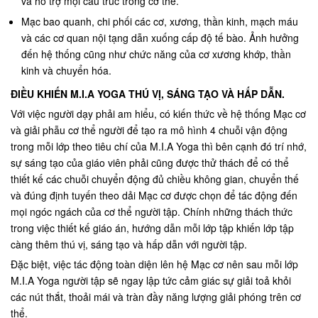
và hỗ trợ mọi cấu trúc trong cơ thể.
Mạc bao quanh, chi phối các cơ, xương, thần kinh, mạch máu
và các cơ quan nội tạng dẫn xuống cấp độ tế bào. Ảnh hưởng
đến hệ thống cũng như chức năng của cơ xương khớp, thần
kinh và chuyển hóa.
ĐIỀU KHIẾN M.I.A YOGA THÚ VỊ, SÁNG TẠO VÀ HẤP DẪN.
Với việc người dạy phải am hiểu, có kiến thức về hệ thống Mạc cơ
và giải phẫu cơ thể người để tạo ra mô hình 4 chuỗi vận động
trong mỗi lớp theo tiêu chí của M.I.A Yoga thì bên cạnh đó trí nhớ,
sự sáng tạo của giáo viên phải cũng được thử thách để có thể
thiết kế các chuỗi chuyển động đủ chiều không gian, chuyển thế
và đúng định tuyến theo dải Mạc cơ được chọn để tác động đến
mọi ngóc ngách của cơ thể người tập. Chính những thách thức
trong việc thiết kế giáo án, hướng dẫn mỗi lớp tập khiến lớp tập
càng thêm thú vị, sáng tạo và hấp dẫn với người tập.
Đặc biệt, việc tác động toàn diện lên hệ Mạc cơ nên sau mỗi lớp
M.I.A Yoga người tập sẽ ngay lập tức cảm giác sự giải toả khỏi
các nút thắt, thoải mái và tràn đầy năng lượng giải phóng trên cơ
thể.